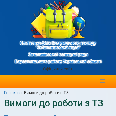
Сомівська філія Комунального закладу
"Зачепилівський ліцей"
Зачепилівської селищної ради
Берестинського району Харківської області
Офіційний сайт
Toggle
navigat
Головна
»
Вимоги до роботи з ТЗ
Вимоги до роботи з ТЗ