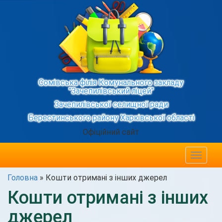
Сомівська філія Комунального закладу
"Зачепилівський ліцей"
Зачепилівської селищної ради
Берестинського району Харківської області
Офіційний сайт
Toggle
navigat
Головна
»
Кошти отримані з інших джерел
Кошти отримані з інших
джерел