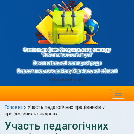
Сомівська філія Комунального закладу
"Зачепилівський ліцей"
Зачепилівської селищної ради
Берестинського району Харківської області
Офіційний сайт
Toggle
navigat
Головна
»
Участь педагогічних працівників у
професійних конкурсах
Участь педагогічних