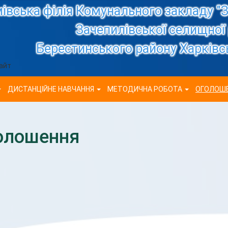
івська філія Комунального закладу "З
Зачепилівської селищної
Берестинського району Харківсь
айт
ДИСТАНЦІЙНЕ НАВЧАННЯ
МЕТОДИЧНА РОБОТА
ОГОЛОШ
олошення