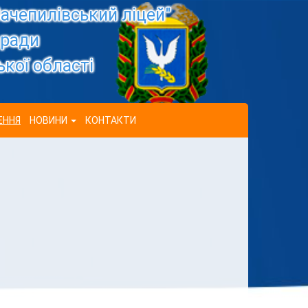
ачепилівський ліцей"
 ради
кої області
ЕННЯ
НОВИНИ
КОНТАКТИ