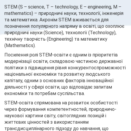
STEM (S – science, T – technology, E – engineering, M –
mathematics) – природничі науки, технології, інженерія
та математика. Акронім STEM вживається для
позначення популярного напряму в освіті, що охоплює
природничі науки (Science), технології (Technology),
технічну творчість (Engineering) та математику
(Mathematics).
Посилення ролі STEM-освіти є одним із пріоритетів
модернізації освіти, складовою частиною державної
політики з підвищення рівня конкурентоспроможності
національної економіки та розвитку людського
капіталу, одним з основних факторів інноваційної
діяльності у сфері освіти, що відповідає запитам
економіки та потребам суспільства.
STEM-освіта спрямована на розвиток особистості
через формування компетентностей, природничо-
наукової картини світу, світоглядних позицій і
життєвих цінностей з використанням
трансдисциплінарного підходу до навчання, що